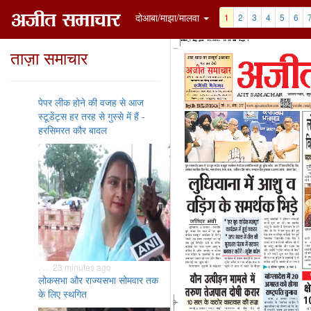
दोआबा/माझा/मालवा
1
2
3
4
5
6
ताज़ा समाचार
पेपर लीक होने की वजह से आज
स्टूडेंट्स हर तरह से गुस्से में हैं -
हरसिमरत कौर बादल
. . . 23 minutes ago
लोकसभा और राज्यसभा सोमवार तक
के लिए स्थगित